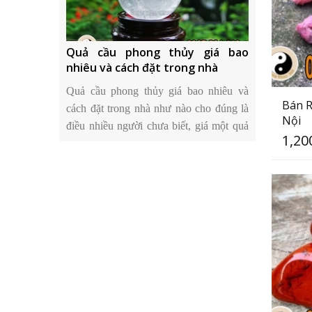
hủy uy tín ở
Quả cầu phong thủy giá bao
Cửa hàng đ
anh
nhiêu và cách đặt trong nhà
Hà Nội bán 
hàng đá phong
Quả cầu phong thủy giá bao nhiêu và
Hoàng Gia B
Bán R
n đá thạch anh
cách đặt trong nhà như nào cho đúng là
thủy uy tín 
Nội
ới và lựa chọn
điều nhiều người chưa biết, giá một quả
được nhiều n
1,20
ng thủy, đá
cầu thạch anh rẻ nhất cũng phải từ 1-2
để mua vật
hà, nền mộ.
triệu đồng.
thạch anh vụ