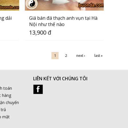
ng dải
Giá bán đá thạch anh vụn tại Hà
Nội như thế nào
13,900 đ
1
2
next ›
last »
LIÊN KẾT VỚI CHÚNG TÔI
nh toán
t hàng
vận chuyển
 trả
o mật