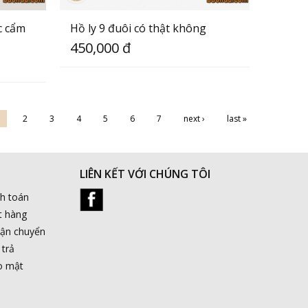
c cẩm
Hồ ly 9 đuôi có thật không
450,000 đ
1
2
3
4
5
6
7
next ›
last »
LIÊN KẾT VỚI CHÚNG TÔI
nh toán
t hàng
vận chuyển
 trả
o mật