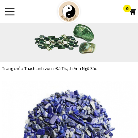
0
Trang chủ
»
Thạch anh vụn
»
Đá Thạch Anh Ngũ Sắc